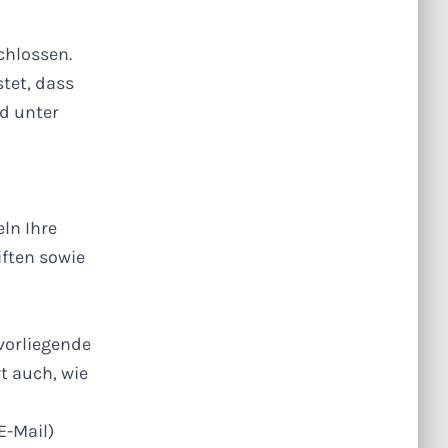
chlossen.
tet, dass
d unter
ln Ihre
ften sowie
vorliegende
t auch, wie
E-Mail)