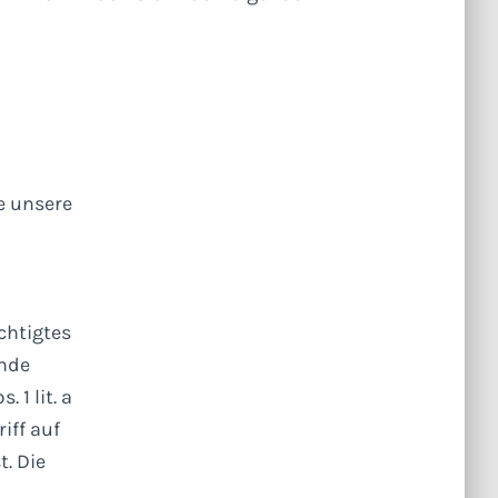
ie unsere
chtigtes
ende
 1 lit. a
iff auf
. Die