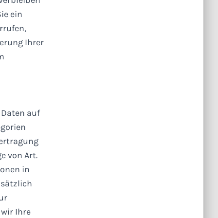
ie ein
rrufen,
erung Ihrer
im
 Daten auf
egorien
bertragung
e von Art.
ionen in
usätzlich
ur
wir Ihre